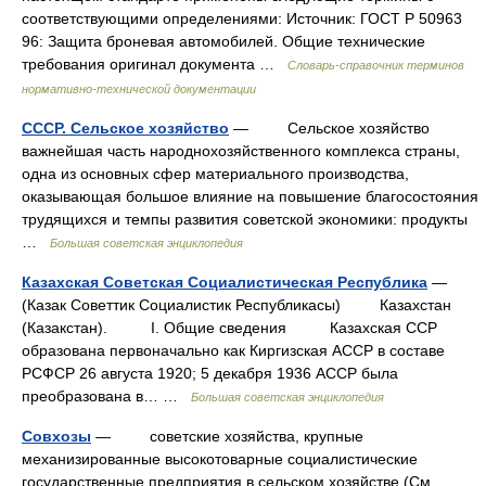
соответствующими определениями: Источник: ГОСТ Р 50963
96: Защита броневая автомобилей. Общие технические
требования оригинал документа …
Словарь-справочник терминов
нормативно-технической документации
СССР. Сельское хозяйство
— Сельское хозяйство
важнейшая часть народнохозяйственного комплекса страны,
одна из основных сфер материального производства,
оказывающая большое влияние на повышение благосостояния
трудящихся и темпы развития советской экономики: продукты
…
Большая советская энциклопедия
Казахская Советская Социалистическая Республика
—
(Казак Советтик Социалистик Республикасы) Казахстан
(Казакстан). I. Общие сведения Казахская ССР
образована первоначально как Киргизская АССР в составе
РСФСР 26 августа 1920; 5 декабря 1936 АССР была
преобразована в… …
Большая советская энциклопедия
Совхозы
— советские хозяйства, крупные
механизированные высокотоварные социалистические
государственные предприятия в сельском хозяйстве (См.