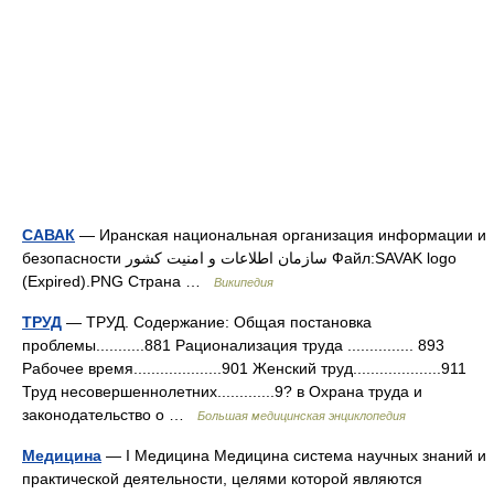
САВАК
— Иранская национальная организация информации и
безопасности سازمان اطلاعات و امنیت کشور Файл:SAVAK logo
(Expired).PNG Страна …
Википедия
ТРУД
— ТРУД. Содержание: Общая постановка
проблемы...........881 Рационализация труда ............... 893
Рабочее время....................901 Женский труд....................911
Труд несовершеннолетних.............9? в Охрана труда и
законодательство о …
Большая медицинская энциклопедия
Медицина
— I Медицина Медицина система научных знаний и
практической деятельности, целями которой являются